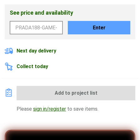
See price and availability
Enter
Next day delivery
Collect today
Add to project list
Please
sign in/register
to save items.