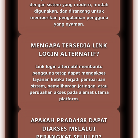
dengan sistem yang modern, mudah
digunakan, dan dirancang untuk
memberikan pengalaman pengguna
yang nyaman.
MENGAPA TERSEDIA LINK
LOGIN ALTERNATIF?
Link login alternatif membantu
pengguna tetap dapat mengakses
layanan ketika terjadi pembaruan
sistem, pemeliharaan jaringan, atau
perubahan akses pada alamat utama
platform.
APAKAH PRADA188 DAPAT
DIAKSES MELALUI
PERANGKAT SELULER?