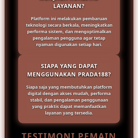
LAYANAN?
Platform ini melakukan pembaruan
teknologi secara berkala, meningkatkan
performa sistem, dan mengoptimalkan
pengalaman pengguna agar tetap
nyaman digunakan setiap hari.
SIAPA YANG DAPAT
MENGGUNAKAN PRADA188?
Siapa saja yang membutuhkan platform
digital dengan akses mudah, performa
stabil, dan pengalaman penggunaan
yang praktis dapat memanfaatkan
layanan yang tersedia.
TESTIMONI PEMAIN