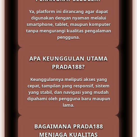
Ya, platform ini dirancang agar dapat
digunakan dengan nyaman melalui
smartphone, tablet, maupun komputer
tanpa mengurangi kualitas pengalaman
pengguna.
APA KEUNGGULAN UTAMA
PRADA188?
Keunggulannya meliputi akses yang
cepat, tampilan yang responsif, sistem
yang stabil, dan navigasi yang mudah
dipahami oleh pengguna baru maupun
lama.
BAGAIMANA PRADA188
MENJAGA KUALITAS