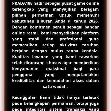
PRADA188 hadir sebagai pusat game online
terlengkap yang menyajikan beragam
pilihan permainan untuk memenuhi
kebutuhan hiburan Anda di tahun 2026.
Dengan komitmen penuh sebagai bandar
online resmi, kami menyediakan platform
yang stabil dan profesional guna
memastikan setiap aktivitas taruhan
berjalan dengan mulus tanpa kendala.
Kualitas layanan yang kami tawarkan
telah dirancang khusus agar memberikan
kenyamanan maksimal bagi para
pengguna yang mengutamakan
kredibilitas dan kemudahan akses dalam
satu wadah.
Keunggulan kami tidak hanya terletak
pada kelengkapan permainan, tetapi juga
pada integritas sistem transaksi yang